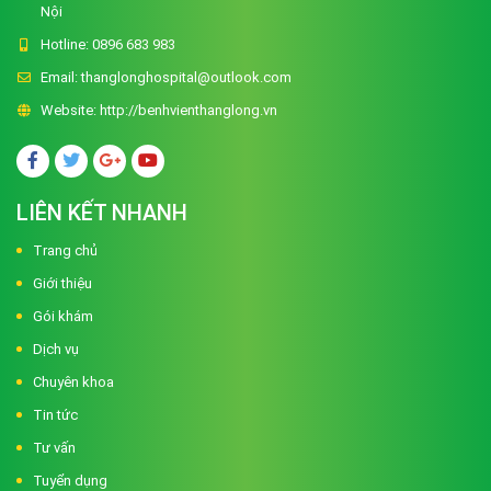
Nội
Hotline:
0896 683 983
Email:
thanglonghospital@outlook.com
Website:
http://benhvienthanglong.vn
LIÊN KẾT NHANH
Trang chủ
Giới thiệu
Gói khám
Dịch vụ
Chuyên khoa
Tin tức
Tư vấn
Tuyển dụng