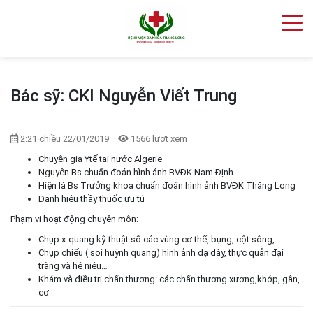
Bác sỹ: CKI Nguyễn Viết Trung
2:21 chiều 22/01/2019
1566 lượt xem
Chuyên gia Ytế tại nước Algerie
Nguyên Bs chuẩn đoán hình ảnh BVĐK Nam Định
Hiện là Bs Trưởng khoa chuẩn đoán hình ảnh BVĐK Thăng Long
Danh hiệu thầy thuốc ưu tú
Phạm vi hoạt động chuyên môn:
Chụp x-quang kỹ thuật số các vùng cơ thể, bụng, cột sông,…
Chụp chiếu ( soi huỳnh quang) hình ảnh dạ dày, thực quản đại
tràng và hệ niệu…
Khám và điều trị chấn thương: các chấn thương xương,khớp, gân,
cơ