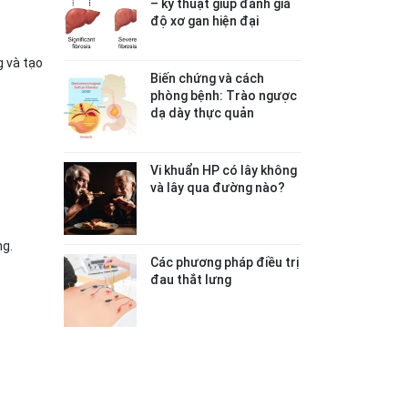
– kỹ thuật giúp đánh giá
độ xơ gan hiện đại
g và tạo
Biến chứng và cách
phòng bệnh: Trào ngược
dạ dày thực quản
Vi khuẩn HP có lây không
và lây qua đường nào?
ng.
Các phương pháp điều trị
đau thắt lưng