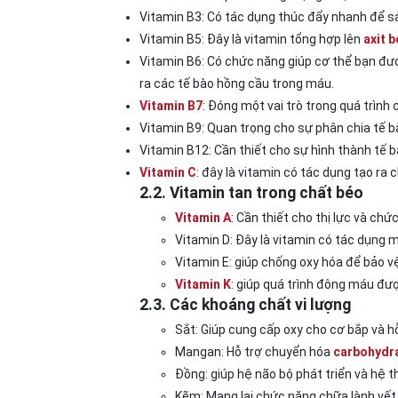
Vitamin B3: Có tác dụng thúc đẩy nhanh để s
Vitamin B5: Đây là vitamin tổng hợp lên
axit 
Vitamin B6: Có chức năng giúp cơ thể bạn đư
ra các tế bào hồng cầu trong máu.
Vitamin B7
: Đóng một vai trò trong quá trình 
Vitamin B9: Quan trọng cho sự phân chia tế b
Vitamin B12: Cần thiết cho sự hình thành tế 
Vitamin C
: đây là vitamin có tác dụng tạo ra 
2.2. Vitamin tan trong chất béo
Vitamin A
: Cần thiết cho thị lực và ch
Vitamin D: Đây là vitamin có tác dụng m
Vitamin E: giúp chống oxy hóa để bảo vệ
Vitamin K
: giúp quá trình đông máu đượ
2.3. Các khoáng chất vi lượng
Sắt: Giúp cung cấp oxy cho cơ bắp và h
Mangan: Hỗ trợ chuyển hóa
carbohydr
Đồng: giúp hệ não bộ phát triển và hệ t
Kẽm: Mang lại chức năng chữa lành vết