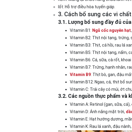
Iốt: Hỗ trợ điều hòa tuyến giáp.
3. Cách bổ sung các vi chất
3.1. Lượng bổ sung đầy đủ của
Vitamin B1:
Ngũ cốc nguyên hạt
Vitamin B2: Thịt nội tạng, trứng,
Vitamin B3: Thịt, cá hồi, rau lá 
Vitamin B5: Thịt nội tạng, nấm, c
Vitamin B6: Cá, sữa, cà rốt, khoai
Vitamin B7: Trứng, hạnh nhân, rau
Vitamin B9
: Thịt bò, gan, đậu m
Vitamin B12: Ngao, cá, thịt bổ su
Vitamin C: Trái cây có múi, ớt c
3.2. Các nguồn thực phẩm và k
Vitamin A: Retinol (gan, sữa, cá),
Vitamin D: Ánh nắng mặt trời,
dầ
Vitamin E: Hạt hướng dương, mầm
Vitamin K: Rau lá xanh, đậu nành