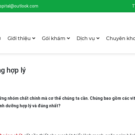
spital@outlook.com
T
ủ
Giới thiệu
Gói khám
Dịch vụ
Chuyên kh
g hợp lý
hững nhóm chất chính mà cơ thể chúng ta cần. Chúng bao gồm các vi
inh dưỡng hợp lý và đúng nhất?