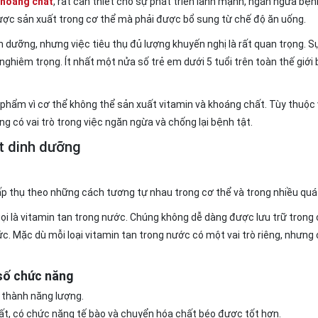
khoáng chất
, rất cần thiết cho sự phát triển lành mạnh, ngăn ngừa bện
được sản xuất trong cơ thể mà phải được bổ sung từ chế độ ăn uống.
 dưỡng, nhưng việc tiêu thụ đủ lượng khuyến nghị là rất quan trọng. S
ghiêm trọng. Ít nhất một nửa số trẻ em dưới 5 tuổi trên toàn thế giới b
 phẩm vì cơ thể không thể sản xuất vitamin và khoáng chất. Tùy thuộc
 có vai trò trong việc ngăn ngừa và chống lại bệnh tật.
ất dinh dưỡng
ấp thụ theo những cách tương tự nhau trong cơ thể và trong nhiều quá 
i là vitamin tan trong nước. Chúng không dễ dàng được lưu trữ trong 
mức. Mặc dù mỗi loại vitamin tan trong nước có một vai trò riêng, nhưng
 số chức năng
 thành năng lượng.
ất, có chức năng tế bào và chuyển hóa chất béo được tốt hơn.