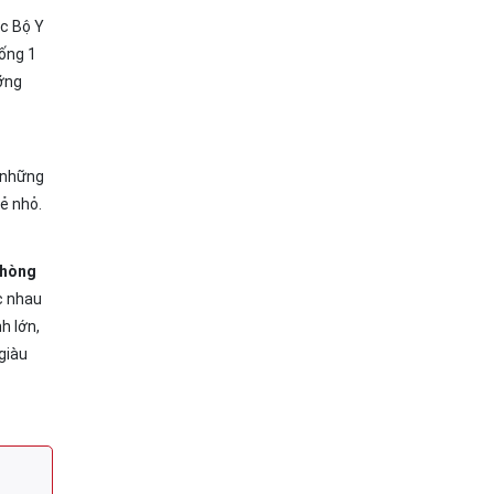
c Bộ Y
uống 1
ưỡng
 những
ẻ nhỏ.
hòng
c nhau
h lớn,
giàu