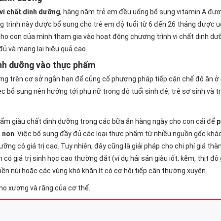
 vi chất dinh dưỡng
, hàng năm trẻ em đều uống bổ sung vitamin A đượ
ng trình này được bổ sung cho trẻ em độ tuổi từ 6 đến 26 tháng được 
cho con của mình tham gia vào hoạt động chương trình vi chất dinh d
ủ và mang lại hiệu quả cao.
inh dưỡng vào thực phẩm
ỡng trên cơ sở ngắn hạn để củng cố phương pháp tiếp cận chế độ ăn ở
c bổ sung nên hướng tới phụ nữ trong độ tuổi sinh đẻ, trẻ sơ sinh và tr
ẩm giàu chất dinh dưỡng trong các bữa ăn hàng ngày cho con cái để
p
m non
. Việc bổ sung đầy đủ các loại thực phẩm từ nhiều nguồn gốc khá
ưỡng có giá trị cao. Tuy nhiên, đây cũng là giải pháp cho chi phí giá thàn
ó giá trị sinh học cao thường đắt (ví dụ hải sản giàu iốt, kẽm, thịt đỏ 
iền núi hoặc các vùng khó khăn ít có cơ hội tiếp cận thường xuyên.
 cho xương và răng của cơ thể.