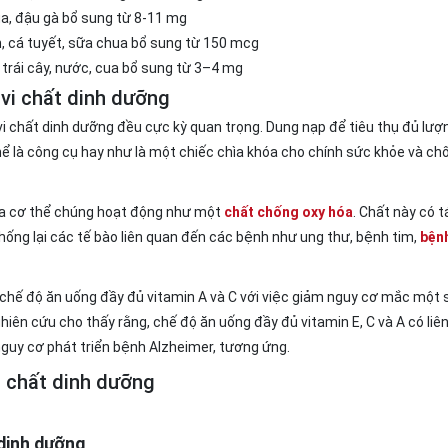
a, đậu gà bổ sung từ 8-11 mg
n, cá tuyết, sữa chua bổ sung từ 150 mcg
trái cây, nước, cua bổ sung từ 3–4 mg
 vi chất dinh dưỡng
 vi chất dinh dưỡng đều cực kỳ quan trọng. Dung nạp để tiêu thụ đủ lượ
ể là công cụ hay như là một chiếc chìa khóa cho chính sức khỏe và ch
ủa cơ thể chúng hoạt động như một
chất chống oxy hóa
. Chất này có 
hống lại các tế bào liên quan đến các bệnh như ung thư, bệnh tim,
bện
t chế độ ăn uống đầy đủ vitamin A và C với việc giảm nguy cơ mắc một s
hiên cứu cho thấy rằng, chế độ ăn uống đầy đủ vitamin E, C và A có liê
guy cơ phát triển bệnh Alzheimer, tương ứng.
i chất dinh dưỡng
 dinh dưỡng