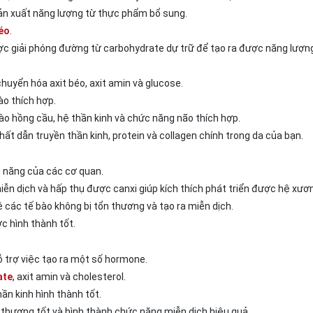
ản xuất năng lượng từ thực phẩm bổ sung.
béo
.
ợc giải phóng đường từ carbohydrate dự trữ để tạo ra được năng lượn
chuyển hóa axit béo, axit amin và glucose.
ào thích hợp.
bào hồng cầu, hệ thần kinh và chức năng não thích hợp.
chất dẫn truyền thần kinh, protein và collagen chính trong da của bạn.
ức năng của các cơ quan.
iễn dịch và hấp thụ được canxi giúp kích thích phát triển được hệ xươ
 các tế bào không bị tổn thương và tạo ra miễn dịch.
c hình thành tốt.
ỗ trợ việc tạo ra một số hormone.
ate
, axit amin và cholesterol.
hần kinh hình thành tốt.
 thương tốt và hình thành chức năng miễn dịch hiệu quả.