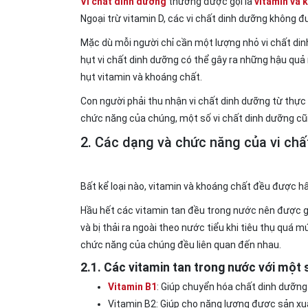
Vi chất dinh dưỡng
thường được gọi là
vitamin và 
Ngoại trừ vitamin D, các vi chất dinh dưỡng không 
Mặc dù mỗi người chỉ cần một lượng nhỏ vi chất dinh
hụt vi chất dinh dưỡng có thể gây ra những hậu quả n
hụt vitamin và khoáng chất.
Con người phải thu nhận vi chất dinh dưỡng từ thực
chức năng của chúng, một số vi chất dinh dưỡng cũng
2. Các dạng và chức năng của vi ch
Bất kể loại nào, vitamin và khoáng chất đều được h
Hầu hết các vitamin tan đều trong nước nên được gọ
và bị thải ra ngoài theo nước tiểu khi tiêu thụ quá 
chức năng của chúng đều liên quan đến nhau.
2.1. Các vitamin tan trong nước với một
Vitamin B1
: Giúp chuyển hóa chất dinh dưỡng
Vitamin B2: Giúp cho năng lượng được sản xu