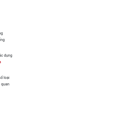
ng
ống
tác dụng
h
ố loại
n quan