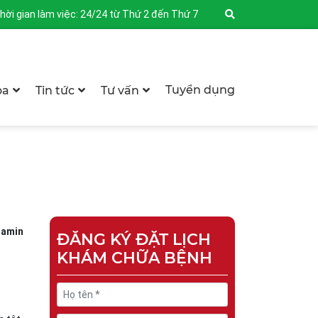
hời gian làm việc: 24/24 từ Thứ 2 đến Thứ 7
Tuyển dụng
oa
Tin tức
Tư vấn
tamin
ĐĂNG KÝ ĐẶT LỊCH
KHÁM CHỮA BỆNH