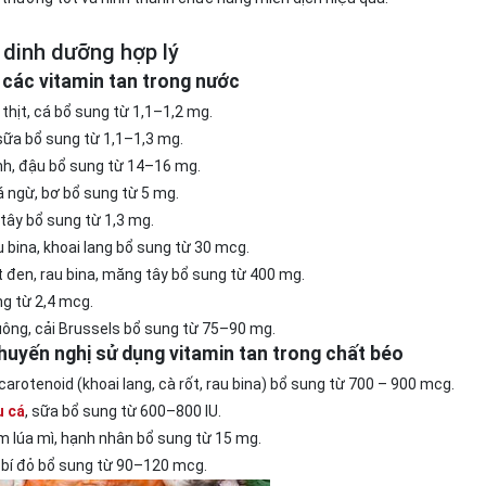
 dinh dưỡng hợp lý
 các vitamin tan trong nước
, thịt, cá bổ sung từ 1,1–1,2 mg.
 sữa bổ sung từ 1,1–1,3 mg.
xanh, đậu bổ sung từ 14–16 mg.
á ngừ, bơ bổ sung từ 5 mg.
 tây bổ sung từ 1,3 mg.
 bina, khoai lang bổ sung từ 30 mcg.
ắt đen, rau bina, măng tây bổ sung từ 400 mg.
ng từ 2,4 mcg.
huông, cải Brussels bổ sung từ 75–90 mg.
huyến nghị sử dụng vitamin tan trong chất béo
 carotenoid (khoai lang, cà rốt, rau bina) bổ sung từ 700 – 900 mcg.
u cá
, sữa bổ sung từ 600–800 IU.
 lúa mì, hạnh nhân bổ sung từ 15 mg.
, bí đỏ bổ sung từ 90–120 mcg.