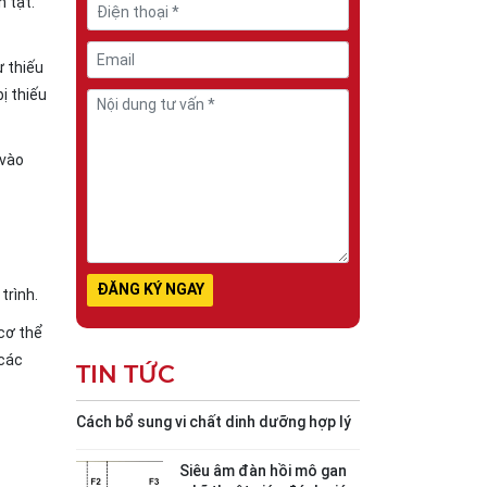
h tật.
ự thiếu
ị thiếu
 vào
trình.
cơ thể
 các
TIN TỨC
Cách bổ sung vi chất dinh dưỡng hợp lý
Siêu âm đàn hồi mô gan