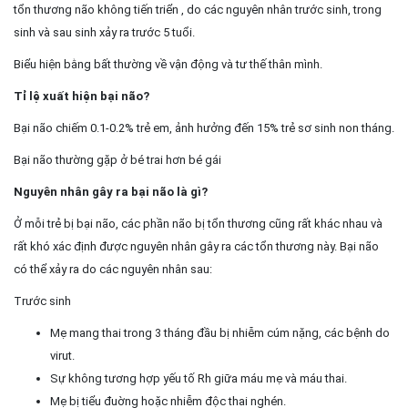
tổn thương não không tiến triển , do các nguyên nhân trước sinh, trong
sinh và sau sinh xảy ra trước 5 tuổi.
Biểu hiện bằng bất thường về vận động và tư thế thân mình.
Tỉ lệ xuất hiện bại não?
Bại não chiếm 0.1-0.2% trẻ em, ảnh hưởng đến 15% trẻ sơ sinh non tháng.
Bại não thường gặp ở bé trai hơn bé gái
Nguyên nhân gây ra bại não là gì?
Ở mỗi trẻ bị bại não, các phần não bị tổn thương cũng rất khác nhau và
rất khó xác định được nguyên nhân gây ra các tổn thương này. Bại não
có thể xảy ra do các nguyên nhân sau:
Trước sinh
Mẹ mang thai trong 3 tháng đầu bị nhiễm cúm nặng, các bệnh do
virut.
Sự không tương hợp yếu tố Rh giữa máu mẹ và máu thai.
Mẹ bị tiểu đuờng hoặc nhiễm độc thai nghén.