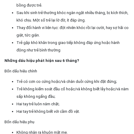
bồng được trẻ.
Sau khi sinh trẻ thường khóc ngằn ngặt nhiều tháng, bị kích thích,
khó chịu. Một số trẻ lại lờ đờ, ít đáp ứng.
Thay đổi hành vi liên tục: đột nhiên khóc rồi lại cười, hay sợ hãi co
giật, tức giận.
Trẻ gặp khó khăn trong giao tiếp:không đáp ứng hoặc hành
động như trẻ bình thường
Những dấu hiệu phát hiện sau 6 tháng?
Bốn dấu hiệu chính
Trẻ có cơn co cứng hoặc/và chân duỗi cứng khi đặt đứng;
Trẻ không kiểm soát đầu cổ hoặc/và không biết lẫy hoặc/và nằm
sấp không ngẩng đầu;
Hai tay trẻ luôn nắm chặt;
Hai tay trẻ không biết với cầm đồ vật.
Bốn dấu hiệu phụ
Không nhận ra khuôn mặt mẹ.