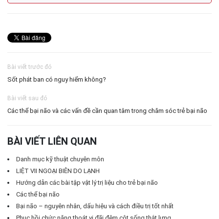
Bài viết trước đó
Sốt phát ban có nguy hiểm không?
Bài viết sau đó
Các thể bại não và các vấn đề cần quan tâm trong chăm sóc trẻ bại não
BÀI VIẾT LIÊN QUAN
Danh mục kỹ thuật chuyên môn
LIỆT VII NGOẠI BIÊN DO LẠNH
Hướng dẫn các bài tập vật lý trị liệu cho trẻ bại não
Các thể bại não
Bại não – nguyên nhân, dấu hiệu và cách điều trị tốt nhất
Phục hồi chức năng thoát vị đãi đệm cột sống thắt lưng