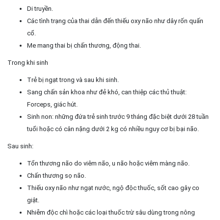
Di truyền.
Các tình trạng của thai dẫn đến thiếu oxy não như dây rốn quấn
cổ.
Me mang thai bị chấn thương, động thai.
Trong khi sinh
Trẻ bị ngạt trong và sau khi sinh.
Sang chấn sản khoa như đẻ khó, can thiệp các thủ thuật:
Forceps, giác hút.
Sinh non: những đứa trẻ sinh trước 9 tháng đặc biệt dưới 28 tuần
tuổi hoặc có cân nặng dưới 2 kg có nhiều nguy cơ bị bại não.
Sau sinh:
Tổn thương não do viêm não, u não hoặc viêm màng não.
Chấn thương sọ não.
Thiếu oxy não như ngạt nước, ngộ độc thuốc, sốt cao gây co
giật.
Nhiễm độc chì hoặc các loại thuốc trừ sâu dùng trong nông