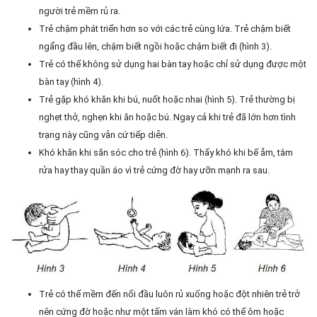
người trẻ mềm rủ ra.
Trẻ chậm phát triển hơn so với các trẻ cùng lứa. Trẻ chậm biết
ngẩng đầu lên, chậm biết ngồi hoặc chậm biết đi (hình 3).
Trẻ có thể không sử dụng hai bàn tay hoặc chỉ sử dụng được một
bàn tay (hình 4).
Trẻ gặp khó khăn khi bú, nuốt hoặc nhai (hình 5). Trẻ thường bị
nghẹt thở, nghẹn khi ăn hoặc bú. Ngay cả khi trẻ đã lớn hơn tình
trạng này cũng vẫn cứ tiếp diễn.
Khó khăn khi săn sóc cho trẻ (hình 6). Thấy khó khi bế ẵm, tắm
rửa hay thay quần áo vì trẻ cứng đờ hay ưỡn mạnh ra sau.
Trẻ có thể mềm đến nổi đầu luôn rủ xuống hoặc đột nhiên trẻ trở
nên cứng đờ hoặc như một tấm ván làm khó có thể ôm hoặc