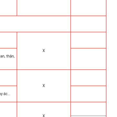
X
an, thận,
X
ay ác…
X