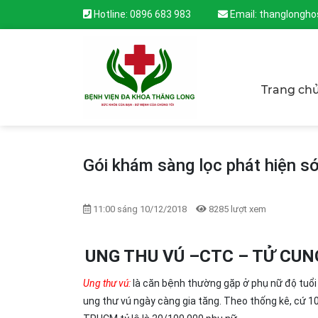
Hotline:
0896 683 983
Email:
thanglongho
Trang ch
Gói khám sàng lọc phát hiện s
11:00 sáng 10/12/2018
8285 lượt xem
UNG THU VÚ –CTC – TỬ CU
Ung thư vú
:
là căn bệnh thường gặp ở phụ nữ độ tuổi n
ung thư vú ngày càng gia tăng. Theo thống kê, cứ 1