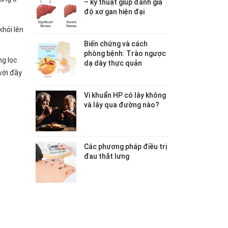
– kỹ thuật giúp đánh giá
độ xơ gan hiện đại
khỏi lên
Biến chứng và cách
phòng bệnh: Trào ngược
ng lọc
dạ dày thực quản
với đầy
Vi khuẩn HP có lây không
và lây qua đường nào?
Các phương pháp điều trị
đau thắt lưng