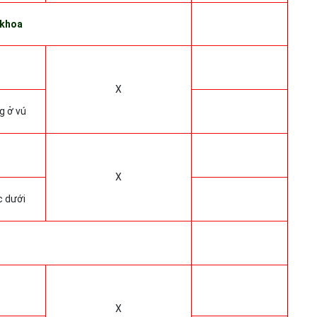
 khoa
X
g ở vú
X
c dưới
X