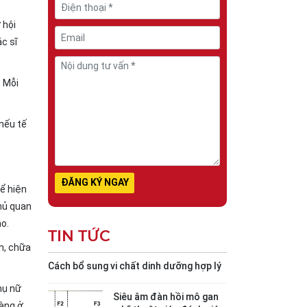
 hội
c sĩ
. Mỗi
nếu tế
ể hiện
hủ quan
ao.
TIN TỨC
h, chữa
Cách bổ sung vi chất dinh dưỡng hợp lý
hụ nữ
Siêu âm đàn hồi mô gan
ràng ở