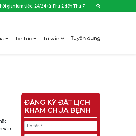
hời gian làm việc: 24/24 từ Thứ 2 đến Thứ 7
Tuyển dụng
oa
Tin tức
Tư vấn
ĐĂNG KÝ ĐẶT LỊCH
KHÁM CHỮA BỆNH
 mắc
m và ở