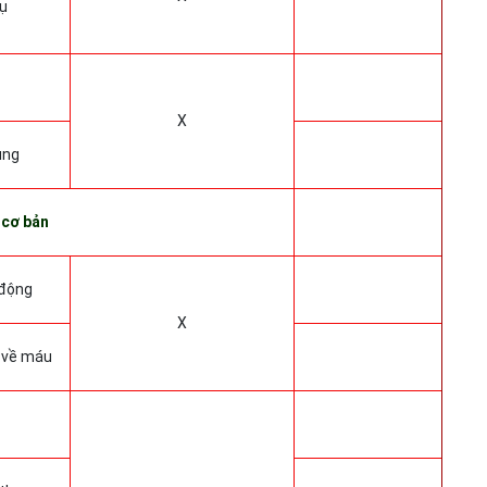
hụ
X
ung
 cơ bản
 động
X
ý về máu