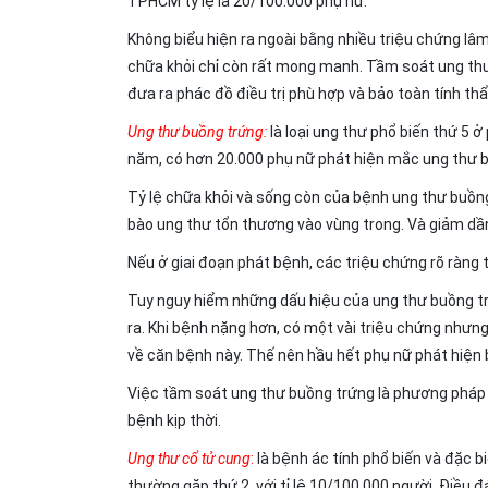
TPHCM tỷ lệ là 20/100.000 phụ nữ.
Không biểu hiện ra ngoài bằng nhiều triệu chứng lâ
chữa khỏi chỉ còn rất mong manh. Tầm soát ung thư v
đưa ra phác đồ điều trị phù hợp và bảo toàn tính th
Ung thư buồng trứng
:
là loại ung thư phổ biến thứ 5 ở
năm, có hơn 20.000 phụ nữ phát hiện mắc ung thư bu
Tỷ lệ chữa khỏi và sống còn của bệnh ung thư buồng
bào ung thư tổn thương vào vùng trong. Và giảm dần
Nếu ở giai đoạn phát bệnh, các triệu chứng rõ ràng 
Tuy nguy hiểm những dấu hiệu của ung thư buồng trứ
ra. Khi bệnh nặng hơn, có một vài triệu chứng như
về căn bệnh này. Thế nên hầu hết phụ nữ phát hiện bệ
Việc tầm soát ung thư buồng trứng là phương pháp 
bệnh kịp thời.
Ung thư cổ tử cung
:
là bệnh ác tính phổ biến và đặc bi
thường gặp thứ 2, với tỉ lệ 10/100.000 người. Điều 