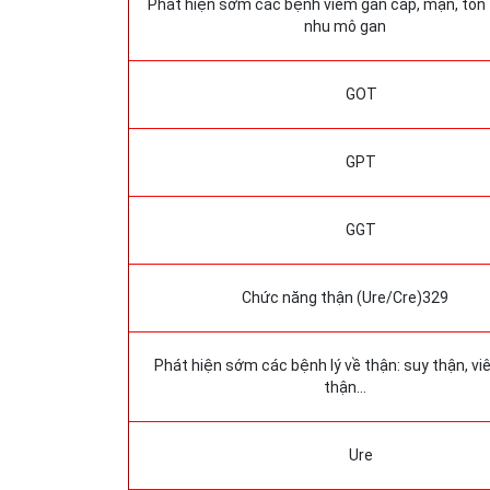
Phát hiện sớm các bệnh viêm gan cấp, mạn, tổn
nhu mô gan
GOT
GPT
GGT
Chức năng thận (Ure/Cre)329
Phát hiện sớm các bệnh lý về thận: suy thận, v
thận…
Ure