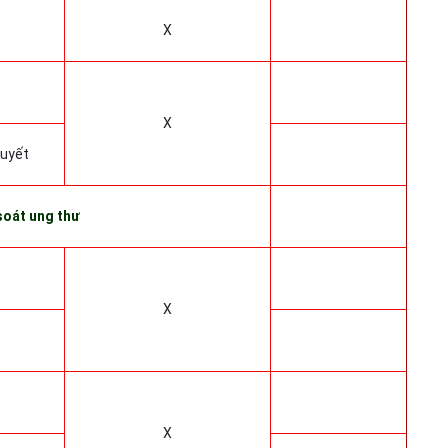
X
X
huyết
soát ung thư
X
X