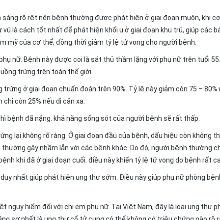
m sàng rõ rệt nên bệnh thường được phát hiện ở giai đoạn muộn, khi cơ
ú là cách tốt nhất để phát hiện khối u ở giai đoạn khu trú, giúp các bá
ẩm mỹ của cơ thể, đồng thời giảm tỷ lệ tử vong cho người bệnh.
 phụ nữ. Bệnh này được coi là sát thủ thầm lặng với phụ nữ trên tuổi 55
ồng trứng trên toàn thế giới.
 trứng ở giai đoạn chuẩn đoán trên 90%. Tỷ lệ này giảm còn 75 – 80% 
 chỉ còn 25% nếu di căn xa.
thì bệnh đã nặng. khả năng sống sót của người bệnh sẽ rất thấp.
ng lại không rõ ràng. Ở giai đoạn đầu của bệnh, dấu hiệu còn không th
ng thường gây nhầm lẫn với các bệnh khác. Do đó, người bệnh thường c
nh khi đã ở giai đoạn cuối. điều này khiến tỷ lệ tử vong do bệnh rất c
duy nhất giúp phát hiện ung thư sớm. Điều này giúp phụ nữ phòng bện
ệt nguy hiểm đối với chị em phụ nữ. Tại Việt Nam, đây là loại ung thư p
đáng sợ nhất là ung thư cổ tử cung có thể không có triệu chứng nào rõ 