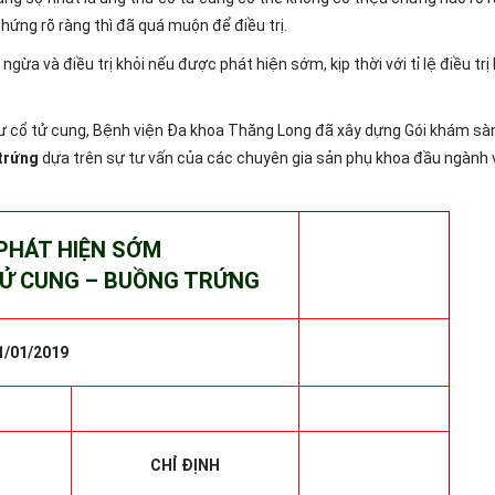
chứng rõ ràng thì đã quá muộn để điều trị.
ừa và điều trị khỏi nếu được phát hiện sớm, kịp thời với tỉ lệ điều trị 
hư cổ tử cung, Bệnh viện Đa khoa Thăng Long đã xây dựng Gói khám sà
trứng
dựa trên sự tư vấn của các chuyên gia sản phụ khoa đầu ngành 
PHÁT HIỆN SỚM
TỬ CUNG – BUỒNG TRỨNG
1/01/2019
CHỈ ĐỊNH