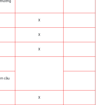
 thương
X
X
X
iêm cầu
X