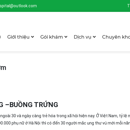
spital@outlook.com
T
ủ
Giới thiệu
Gói khám
Dịch vụ
Chuyên kh
ớm
NG –BUỒNG TRỨNG
goài 30 và ngày càng trẻ hóa trong xã hội hiện nay. Ở Việt Nam, tỷ lệ
00.000 phụ nữ ở Hà Nội thì có đến 30 người mắc ung thư vú mới mỗi nă