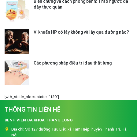
Biến chứng và cách phòng bệnh: Trào ngược dạ
dày thực quản
Vi khuẩn HP có lây không và lây qua đường nào?
Các phương pháp điều trị đau thắt lưng
[wtb_static_block static="139"]
THÔNG TIN LIÊN HỆ
BỆNH VIỆN ĐA KHOA THĂNG LONG
Địa chỉ:
Số 127 đường Tựu Liệt, xã Tam Hiệp, huyện Thanh Trì, Hà
Nội