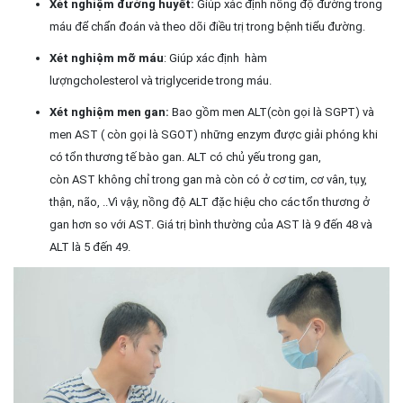
Xét nghiệm đường huyết:
Giúp xác định nồng độ đường trong
máu để chẩn đoán và theo dõi điều trị trong bệnh tiểu đường.
Xét nghiệm mỡ máu
: Giúp xác định hàm
lượngcholesterol và triglyceride trong máu.
Xét nghiệm men gan:
Bao gồm men ALT(còn gọi là SGPT) và
men AST ( còn gọi là SGOT) những enzym được giải phóng khi
có tổn thương tế bào gan. ALT có chủ yếu trong gan,
còn AST không chỉ trong gan mà còn có ở cơ tim, cơ vân, tụy,
thận, não, ..Vì vậy, nồng độ ALT đặc hiệu cho các tổn thương ở
gan hơn so với AST. Giá trị bình thường của AST là 9 đến 48 và
ALT là 5 đến 49.