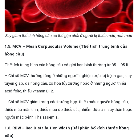
Suy giảm thể tích hồng cầu có thể gặp phải ở người bị thiếu máu, mất máu
1.5. MCV – Mean Corpuscular Volume (Thể tích trung bình của
hồng cầu)
Thể tích trung bình của hồng cầu có giới hạn bình thường từ 85 – 95 fL.
– Chỉ số MCV thường tăng ở những người nghiện rượu, bị bệnh gan, suy
tuyến giáp, đa hồng cầu, xơ hóa tủy xương hoặc ở những người thiếu
acid folic, thiếu vitamin B12.
– Chỉ số MCV giảm trong các trường hợp: thiếu máu nguyên hồng cầu,
thiếu máu mãn tính, thiếu máu do thiếu sắt, nhiễm độc chì, suy thận hoặc
người mắc bệnh Thalassemia.
1.6. RDW – Red Distribution Width (Dải phân bố kích thước hồng
cầu)