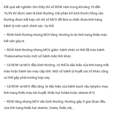
Kết quả xét nghiệm cho thấy chỉ số RDW nằm trong khoảng 10 đến
16,5% thì được xem là bình thường. Dải phân bố kích thước hồng cầu
thường được kết hợp với chỉ số MCV để đưa ra chẩn đoán tình trạng
bệnh lý một cách chính xác. Cụ thể:
– RDW bình thường nhưng MCV tăng: thường là do tình trạng thiếu máu
bất sản gây ra.
– RDW bình thường nhưng MCV giảm: bệnh nhân có thể đã mắc bệnh
Thalassemia hoặc một số bệnh mãn tính khác.
– Cả RDW và MCV đều bình thường: có thể là dấu hiệu của tình trạng mất
máu hoặc bệnh tan máu cấp tính. Một số bệnh lý huyết sắc tố khác cũng
có thể gặp phải trường hợp này.
– Cả RDW và MCV đều tăng: là dấu hiệu của bệnh bạch cầu lympho mạn,
tình trạng thiếu máu tán huyết, thiếu hụt folate hoặc vitamin B12.
– RDW tăng nhưng MCV vẫn bình thường: thường gặp ở giai đoạn đầu
của tình trạng thiếu hụt vitamin, folate, thiếu sắt,…