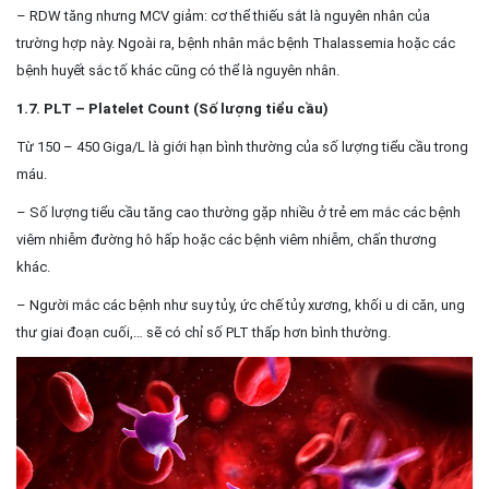
– RDW tăng nhưng MCV giảm: cơ thể thiếu sắt là nguyên nhân của
trường hợp này. Ngoài ra, bệnh nhân mắc bệnh Thalassemia hoặc các
bệnh huyết sắc tố khác cũng có thể là nguyên nhân.
1.7. PLT – Platelet Count (Số lượng tiểu cầu)
Từ 150 – 450 Giga/L là giới hạn bình thường của số lượng tiểu cầu trong
máu.
– Số lượng tiểu cầu tăng cao thường gặp nhiều ở trẻ em mắc các bệnh
viêm nhiễm đường hô hấp hoặc các bệnh viêm nhiễm, chấn thương
khác.
– Người mắc các bệnh như suy tủy, ức chế tủy xương, khối u di căn, ung
thư giai đoạn cuối,… sẽ có chỉ số PLT thấp hơn bình thường.