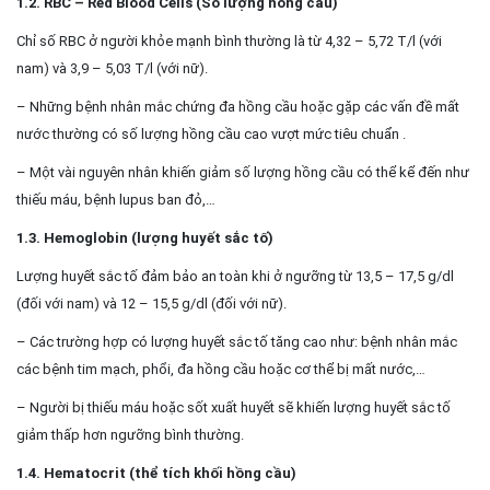
1.2. RBC – Red Blood Cells (Số lượng hồng cầu)
Chỉ số RBC ở người khỏe mạnh bình thường là từ 4,32 – 5,72 T/l (với
nam) và 3,9 – 5,03 T/l (với nữ).
– Những bệnh nhân mắc chứng đa hồng cầu hoặc gặp các vấn đề mất
nước thường có số lượng hồng cầu cao vượt mức tiêu chuẩn .
– Một vài nguyên nhân khiến giảm số lượng hồng cầu có thể kể đến như
thiếu máu, bệnh lupus ban đỏ,…
1.3. Hemoglobin (lượng huyết sắc tố)
Lượng huyết sắc tố đảm bảo an toàn khi ở ngưỡng từ 13,5 – 17,5 g/dl
(đối với nam) và 12 – 15,5 g/dl (đối với nữ).
– Các trường hợp có lượng huyết sắc tố tăng cao như: bệnh nhân mắc
các bệnh tim mạch, phổi, đa hồng cầu hoặc cơ thể bị mất nước,…
– Người bị thiếu máu hoặc sốt xuất huyết sẽ khiến lượng huyết sắc tố
giảm thấp hơn ngưỡng bình thường.
1.4. Hematocrit (thể tích khối hồng cầu)