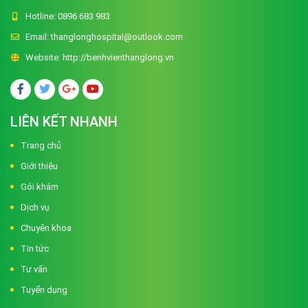
Hotline:
0896 683 983
Email:
thanglonghospital@outlook.com
Website:
http://benhvienthanglong.vn
LIÊN KẾT NHANH
Trang chủ
Giới thiệu
Gói khám
Dịch vụ
Chuyên khoa
Tin tức
Tư vấn
Tuyển dụng