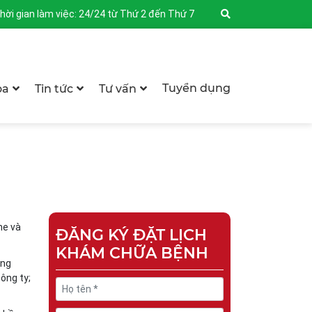
hời gian làm việc: 24/24 từ Thứ 2 đến Thứ 7
Tuyển dụng
oa
Tin tức
Tư vấn
he và
ĐĂNG KÝ ĐẶT LỊCH
KHÁM CHỮA BỆNH
ong
ông ty;