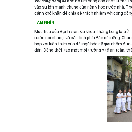
Với cộng đồng xã hội:
Nỗ lực nâng cao chất lượng 
vào sự lớn mạnh chung của nền y học nước nhà. Th
cảnh khó khăn để chia sẻ trách nhiệm với cộng đồng
TẦM NHÌN
Mục tiêu của Bệnh viện Đa khoa Thăng Long là trở 
nước nói chung, và các tỉnh phía Bắc nói riêng. Chúng
hợp với kiến thức của đội ngũ bác sỹ giỏi nhằm đưa
dân. Đồng thời, tạo một môi trường y tế an toàn, th