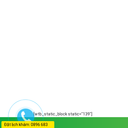
[wtb_static_block static="139"]
Đặt lịch khám: 0896 683