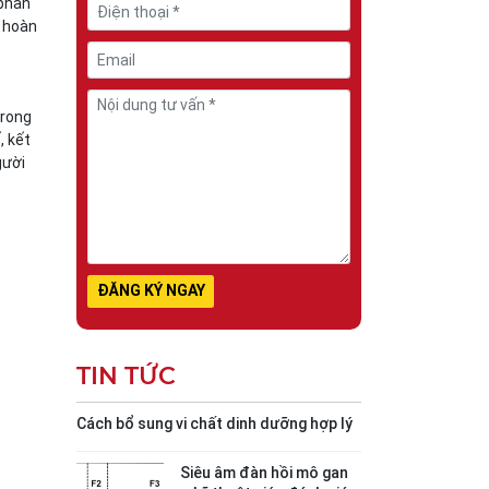
 phần
 hoàn
trong
, kết
gười
TIN TỨC
Cách bổ sung vi chất dinh dưỡng hợp lý
Siêu âm đàn hồi mô gan