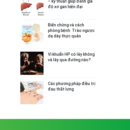
– kỹ thuật giúp đánh giá
độ xơ gan hiện đại
Biến chứng và cách
phòng bệnh: Trào ngược
dạ dày thực quản
Vi khuẩn HP có lây không
và lây qua đường nào?
Các phương pháp điều trị
đau thắt lưng