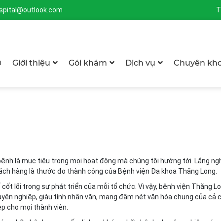
spital@outlook.com
T
ủ
Giới thiệu
Gói khám
Dịch vụ
Chuyên kh
bệnh là mục tiêu trong mọi hoạt động mà chúng tôi hướng tới. Lắng ng
khách hàng là thước đo thành công của Bệnh viện Đa khoa Thăng Long.
ố cốt lõi trong sự phát triển của mỗi tổ chức. Vì vậy, bệnh viện Thăng L
yên nghiệp, giàu tính nhân văn, mang đậm nét văn hóa chung của cả c
ệp cho mọi thành viên.