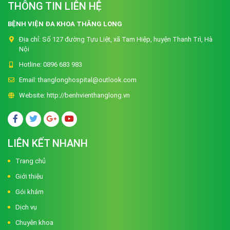
THÔNG TIN LIÊN HỆ
BỆNH VIỆN ĐA KHOA THĂNG LONG
Địa chỉ:
Số 127 đường Tựu Liệt, xã Tam Hiệp, huyện Thanh Trì, Hà
Nội
Hotline:
0896 683 983
Email:
thanglonghospital@outlook.com
Website:
http://benhvienthanglong.vn
LIÊN KẾT NHANH
Trang chủ
Giới thiệu
Gói khám
Dịch vụ
Chuyên khoa