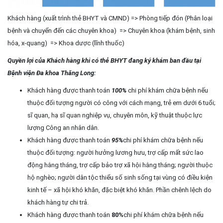
Khách hàng (xuất trình thẻ BHYT và CMND) => Phòng tiếp đón (Phân loại
bệnh và chuyển đến các chuyên khoa) => Chuyên khoa (khám bệnh, sinh
hóa, x-quang) => Khoa dược (lĩnh thuốc)
Quyền lợi của Khách hàng khi có thẻ BHYT đang ký khám ban đầu tại
Bệnh viện Đa khoa Thăng Long:
Khách hàng được thanh toán
100%
chi phí khám chữa bệnh nếu
thuộc đối tượng người có công với cách mạng, trẻ em dưới 6 tuổi;
sĩ quan, hạ sĩ quan nghiệp vụ, chuyên môn, kỹ thuật thuộc lực
lượng Công an nhân dân.
Khách hàng được thanh toán
95%
chi phí
khám chữa bệnh
nếu
thuộc đối tượng: người hưởng lương hưu, trợ cấp mất sức lao
động hằng tháng, trợ cấp bảo trợ xã hội hằng tháng; người thuộc
hộ nghèo; người dân tộc thiểu số sinh sống tại vùng có điều kiện
kinh tế – xã hội khó khăn, đặc biệt khó khăn. Phần chênh lệch do
khách hàng tự chi trả.
Khách hàng được thanh toán
80%
chi phí
khám chữa bệnh
nếu