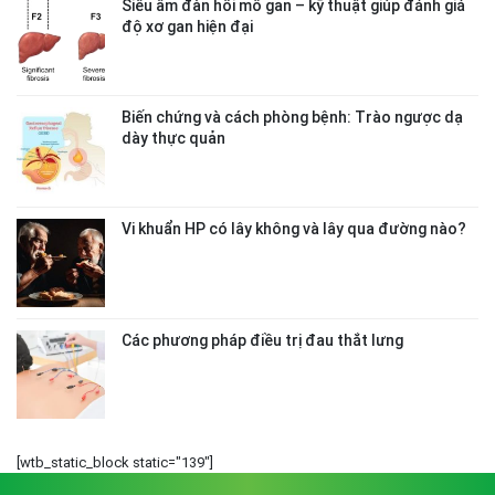
Siêu âm đàn hồi mô gan – kỹ thuật giúp đánh giá
độ xơ gan hiện đại
Biến chứng và cách phòng bệnh: Trào ngược dạ
dày thực quản
Vi khuẩn HP có lây không và lây qua đường nào?
Các phương pháp điều trị đau thắt lưng
[wtb_static_block static="139"]