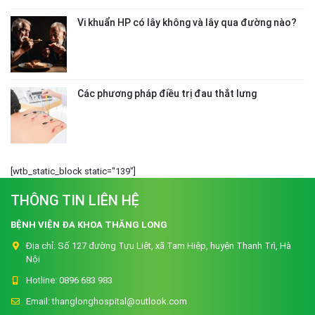
Vi khuẩn HP có lây không và lây qua đường nào?
Các phương pháp điều trị đau thắt lưng
[wtb_static_block static="139"]
THÔNG TIN LIÊN HỆ
BỆNH VIỆN ĐA KHOA THĂNG LONG
Địa chỉ:
Số 127 đường Tựu Liệt, xã Tam Hiệp, huyện Thanh Trì, Hà
Nội
Hotline:
0896 683 983
Email:
thanglonghospital@outlook.com