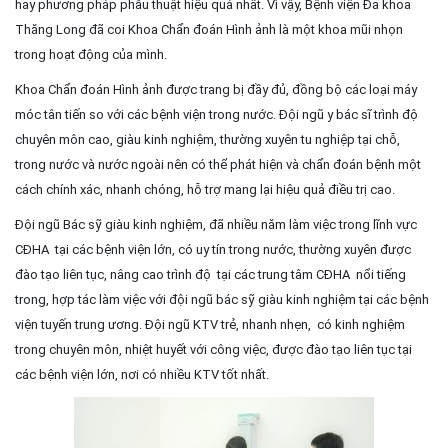
hay phương pháp phẫu thuật hiệu quả nhất. Vì vậy, Bệnh viện Đa khoa
Thăng Long đã coi Khoa Chẩn đoán Hình ảnh là một khoa mũi nhọn
trong hoạt động của mình.
Khoa Chẩn đoán Hình ảnh được trang bị đầy đủ, đồng bộ các loại máy
móc tân tiến so với các bệnh viện trong nước. Đội ngũ y bác sĩ trình độ
chuyên môn cao, giàu kinh nghiệm, thường xuyên tu nghiệp tại chỗ,
trong nước và nước ngoài nên có thể phát hiện và chẩn đoán bệnh một
cách chính xác, nhanh chóng, hỗ trợ mang lại hiệu quả điều trị cao.
Đội ngũ Bác sỹ giàu kinh nghiệm, đã nhiều năm làm việc trong lĩnh vực
CĐHA tại các bệnh viện lớn, có uy tín trong nước, thường xuyên được
đào tạo liên tục, nâng cao trình độ tại các trung tâm CĐHA nổi tiếng
trong, hợp tác làm việc với đội ngũ bác sỹ giàu kinh nghiệm tại các bệnh
viện tuyến trung ương. Đội ngũ KTV trẻ, nhanh nhẹn, có kinh nghiệm
trong chuyên môn, nhiệt huyết với công việc, được đào tạo liên tục tại
các bệnh viện lớn, nơi có nhiều KTV tốt nhất.