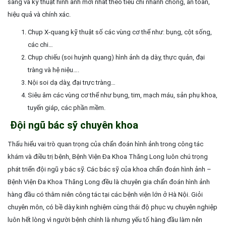
sàng và kỹ thuật hình ảnh mới nhất theo tiêu chí nhanh chóng, an toàn,
hiệu quả và chính xác.
Chụp X-quang kỹ thuật số các vùng cơ thể như: bụng, cột sống,
các chi…
Chụp chiếu (soi huỳnh quang) hình ảnh dạ dày, thực quản, đại
tràng và hệ niệu….
Nội soi dạ dày, đại trực tràng…
Siêu âm các vùng cơ thể như bụng, tim, mạch máu, sản phụ khoa,
tuyến giáp, các phần mềm.
Đội ngũ bác sỹ chuyên khoa
Thấu hiểu vai trò quan trọng của chẩn đoán hình ảnh trong công tác
khám và điều trị bệnh, Bệnh Viện Đa Khoa Thăng Long luôn chú trọng
phát triển đội ngũ y bác sỹ. Các bác sỹ của khoa chẩn đoán hình ảnh –
Bệnh Viện Đa Khoa Thăng Long đều là chuyên gia chẩn đoán hình ảnh
hàng đầu có thâm niên công tác tại các bệnh viện lớn ở Hà Nội. Giỏi
chuyên môn, có bề dày kinh nghiệm cùng thái độ phục vụ chuyên nghiệp
luôn hết lòng vì người bệnh chính là nhưng yếu tố hàng đầu làm nên