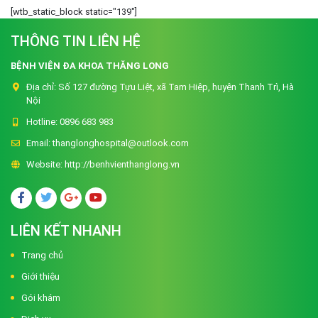
[wtb_static_block static="139"]
THÔNG TIN LIÊN HỆ
BỆNH VIỆN ĐA KHOA THĂNG LONG
Địa chỉ:
Số 127 đường Tựu Liệt, xã Tam Hiệp, huyện Thanh Trì, Hà
Nội
Hotline:
0896 683 983
Email:
thanglonghospital@outlook.com
Website:
http://benhvienthanglong.vn
LIÊN KẾT NHANH
Trang chủ
Giới thiệu
Gói khám