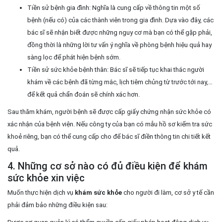
Tiền sử bệnh gia đình: Nghĩa là cung cấp về thông tin một số
bệnh (nếu có) của các thành viên trong gia đình. Dựa vào đây, các
bác sĩ sẽ nhận biết được những nguy cơ mà bạn có thể gặp phải,
đồng thời là những lời tư vấn ý nghĩa về phòng bệnh hiệu quả hay
sàng lọc để phát hiện bệnh sớm.
Tiền sử sức khỏe bệnh thân: Bác sĩ sẽ tiếp tục khai thác người
khám về các bệnh đã từng mắc, lịch tiêm chủng từ trước tới nay,…
để kết quả chẩn đoán sẽ chính xác hơn.
Sau thăm khám, người bệnh sẽ được cấp giấy chứng nhận sức khỏe có
xác nhận của bệnh viện. Nếu công ty của bạn có mẫu hồ sơ kiểm tra sức
khoẻ riêng, bạn có thể cung cấp cho để bác sĩ điền thông tin chi tiết kết
quả.
4. Những cơ sở nào có đủ điều kiện để khám
sức khỏe xin việc
Muốn thực hiện dịch vụ
khám sức khỏe
cho người đi làm, cơ sở y tế cần
phải đảm bảo những điều kiện sau: