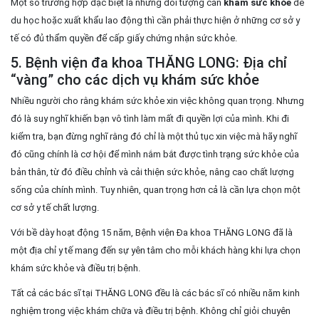
Một số trường hợp đặc biệt là những đối tượng cần
khám sức khỏe
để
du học hoặc xuất khẩu lao động thì cần phải thực hiện ở những cơ sở y
tế có đủ thẩm quyền để cấp giấy chứng nhận sức khỏe.
5. Bệnh viện đa khoa THĂNG LONG: Địa chỉ
“vàng” cho các dịch vụ khám sức khỏe
Nhiều người cho rằng khám sức khỏe xin việc không quan trọng. Nhưng
đó là suy nghĩ khiến bạn vô tình làm mất đi quyền lợi của mình. Khi đi
kiểm tra, bạn đừng nghĩ rằng đó chỉ là một thủ tục xin việc mà hãy nghĩ
đó cũng chính là cơ hội để mình nắm bắt được tình trạng sức khỏe của
bản thân, từ đó điều chỉnh và cải thiện sức khỏe, nâng cao chất lượng
sống của chính mình. Tuy nhiên, quan trọng hơn cả là cần lựa chọn một
cơ sở y tế chất lượng.
Với bề dày hoạt động 15 năm, Bệnh viện Đa khoa THĂNG LONG đã là
một địa chỉ y tế mang đến sự yên tâm cho mỗi khách hàng khi lựa chọn
khám sức khỏe và điều trị bệnh.
Tất cả các bác sĩ tại THĂNG LONG đều là các bác sĩ có nhiều năm kinh
nghiệm trong việc khám chữa và điều trị bệnh. Không chỉ giỏi chuyên