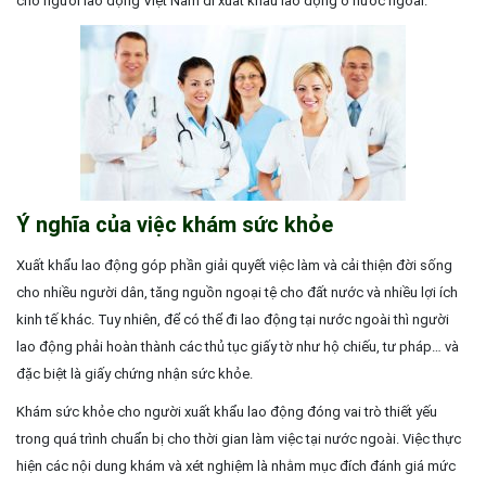
cho người lao động Việt Nam đi xuất khẩu lao động ở nước ngoài.
Ý nghĩa của việc khám sức khỏe
Xuất khẩu lao động góp phần giải quyết việc làm và cải thiện đời sống
cho nhiều người dân, tăng nguồn ngoại tệ cho đất nước và nhiều lợi ích
kinh tế khác. Tuy nhiên, để có thể đi lao động tại nước ngoài thì người
lao động phải hoàn thành các thủ tục giấy tờ như hộ chiếu, tư pháp… và
đặc biệt là giấy chứng nhận sức khỏe.
Khám sức khỏe cho người xuất khẩu lao động đóng vai trò thiết yếu
trong quá trình chuẩn bị cho thời gian làm việc tại nước ngoài. Việc thực
hiện các nội dung khám và xét nghiệm là nhằm mục đích đánh giá mức