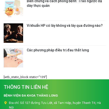
Biến chứng và cách phòng bệnh: Trào ngược dạ
dày thực quản
Vi khuẩn HP có lây không và lây qua đường nào?
Các phương pháp điều trị đau thắt lưng
[wtb_static_block static="139"]
THÔNG TIN LIÊN HỆ
BỆNH VIỆN ĐA KHOA THĂNG LONG
Địa chỉ:
Số 127 đường Tựu Liệt, xã Tam Hiệp, huyện Thanh Trì, Hà
Nội