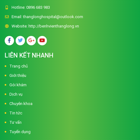
Hotline:
0896 683 983
Email:
thanglonghospital@outlook.com
Website:
http://benhvienthanglong.vn
LIÊN KẾT NHANH
Trang chủ
Giới thiệu
Gói khám
Dịch vụ
Chuyên khoa
Tin tức
Tư vấn
Tuyển dụng