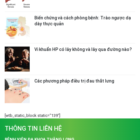
Biến chứng và cách phòng bệnh: Trào ngược dạ
dày thực quản
Vi khuẩn HP có lây không và lây qua đường nào?
Các phương pháp điều trị đau thắt lưng
[wtb_static_block static="139"]
THÔNG TIN LIÊN HỆ
BỆNH VIỆN ĐA KHOA THĂNG LONG