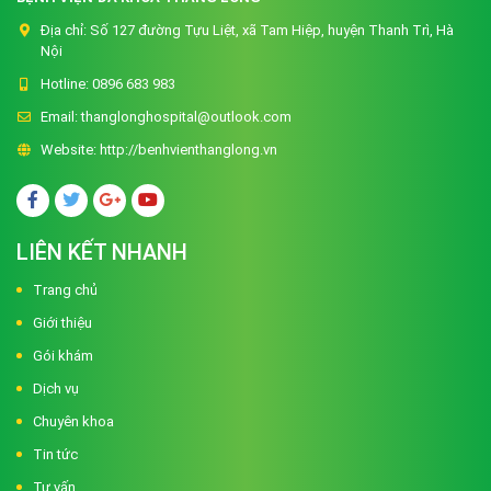
Địa chỉ:
Số 127 đường Tựu Liệt, xã Tam Hiệp, huyện Thanh Trì, Hà
Nội
Hotline:
0896 683 983
Email:
thanglonghospital@outlook.com
Website:
http://benhvienthanglong.vn
LIÊN KẾT NHANH
Trang chủ
Giới thiệu
Gói khám
Dịch vụ
Chuyên khoa
Tin tức
Tư vấn