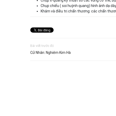
Chụp x-quang kỹ thuật số các vùng cơ thể, bụ
Chụp chiếu ( soi huỳnh quang) hình ảnh dạ dày
Khám và điều trị chấn thương: các chấn thươ
Bài viết trước đó
Cử Nhân: Nghiêm Kim Hà