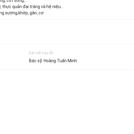
ng, cột sông,…
, thực quản đại tràng và hệ niệu…
ng xương,khớp, gân, cơ
Bài viết sau đó
Bác sỹ: Hoàng Tuấn Minh