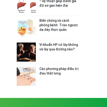
– kỹ thuật giúp đánh giá
độ xơ gan hiện đại
Biến chứng và cách
phòng bệnh: Trào ngược
dạ dày thực quản
Vi khuẩn HP có lây không
và lây qua đường nào?
Các phương pháp điều trị
đau thắt lưng