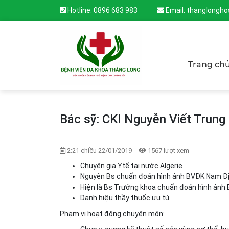
Hotline:
0896 683 983
Email:
thanglongho
Trang ch
Bác sỹ: CKI Nguyễn Viết Trung
2:21 chiều 22/01/2019
1567 lượt xem
Chuyên gia Ytế tại nước Algerie
Nguyên Bs chuẩn đoán hình ảnh BVĐK Nam Đ
Hiện là Bs Trưởng khoa chuẩn đoán hình ản
Danh hiệu thầy thuốc ưu tú
Phạm vi hoạt động chuyên môn: