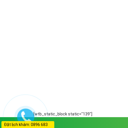
[wtb_static_block static="139"]
Đặt lịch khám: 0896 683