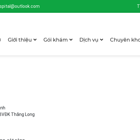
spital@outlook.com
T
ủ
Giới thiệu
Gói khám
Dịch vụ
Chuyên kh
ịnh
h BVĐK Thăng Long