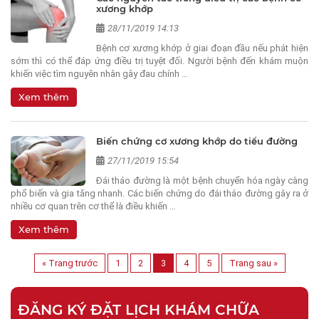
xương khớp
28/11/2019 14:13
Bệnh cơ xương khớp ở giai đoạn đầu nếu phát hiện
sớm thì có thể đáp ứng điều trị tuyệt đối. Người bệnh đến khám muộn
khiến việc tìm nguyên nhân gây đau chính …
Xem thêm
Biến chứng cơ xương khớp do tiểu đường
27/11/2019 15:54
Ðái tháo đường là một bệnh chuyển hóa ngày càng
phổ biến và gia tăng nhanh. Các biến chứng do đái tháo đường gây ra ở
nhiều cơ quan trên cơ thể là điều khiến …
Xem thêm
« Trang trước
1
2
3
4
5
Trang sau »
ĐĂNG KÝ ĐẶT LỊCH KHÁM CHỮA