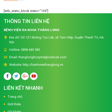
[wtb_static_block static="139"]
THÔNG TIN LIÊN HỆ
BỆNH VIỆN ĐA KHOA THĂNG LONG
Địa chỉ:
Số 127 đường Tựu Liệt, xã Tam Hiệp, huyện Thanh Trì, Hà
Nội
Hotline:
0896 683 983
Email:
thanglonghospital@outlook.com
Website:
http://benhvienthanglong.vn
LIÊN KẾT NHANH
Trang chủ
Giới thiệu
Gói khám