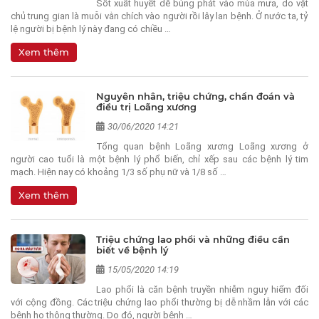
Sốt xuất huyết dễ bùng phát vào mùa mưa, do vật
chủ trung gian là muỗi vằn chích vào người rồi lây lan bệnh. Ở nước ta, tỷ
lệ người bị bệnh lý này đang có chiều …
Xem thêm
Nguyên nhân, triệu chứng, chẩn đoán và
điều trị Loãng xương
30/06/2020 14:21
Tổng quan bệnh Loãng xương Loãng xương ở
người cao tuổi là một bệnh lý phổ biến, chỉ xếp sau các bệnh lý tim
mạch. Hiện nay có khoảng 1/3 số phụ nữ và 1/8 số …
Xem thêm
Triệu chứng lao phổi và những điều cần
biết về bệnh lý
15/05/2020 14:19
Lao phổi là căn bệnh truyền nhiễm nguy hiểm đối
với cộng đồng. Các triệu chứng lao phổi thường bị dễ nhầm lẫn với các
bệnh ho thông thường. Do đó, người bệnh …