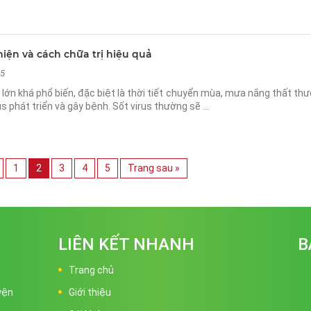
 hiện và cách chữa trị hiệu quả
25
i lớn khá phổ biến, đặc biệt là thời tiết chuyển mùa, mưa nắng thất th
us phát triển và gây bệnh. Sốt virus thường sẽ …
1
2
3
4
5
Trang sau »
LIÊN KẾT NHANH
B
Trang chủ
yện
Giới thiệu