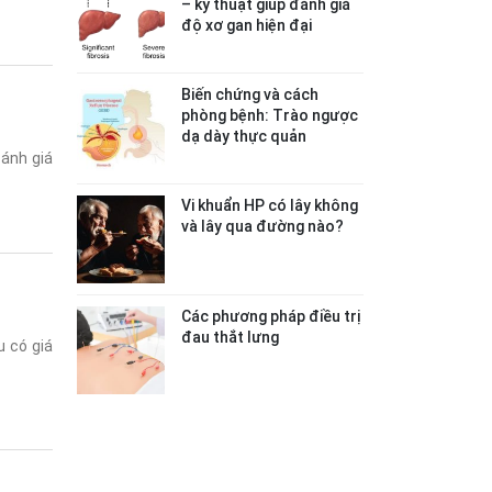
– kỹ thuật giúp đánh giá
độ xơ gan hiện đại
Biến chứng và cách
phòng bệnh: Trào ngược
dạ dày thực quản
ánh giá
Vi khuẩn HP có lây không
và lây qua đường nào?
Các phương pháp điều trị
đau thắt lưng
 có giá