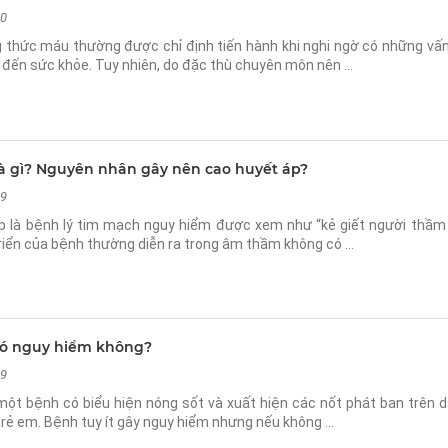
10
 thức máu thường được chỉ định tiến hành khi nghi ngờ có những vấn
 đến sức khỏe. Tuy nhiên, do đặc thù chuyên môn nên …
là gì? Nguyên nhân gây nên cao huyết áp?
19
 bệnh lý tim mạch nguy hiểm được xem như “kẻ giết người thầm l
triển của bệnh thường diễn ra trong âm thầm không có …
có nguy hiểm không?
29
một bệnh có biểu hiện nóng sốt và xuất hiện các nốt phát ban trên 
trẻ em. Bệnh tuy ít gây nguy hiểm nhưng nếu không …