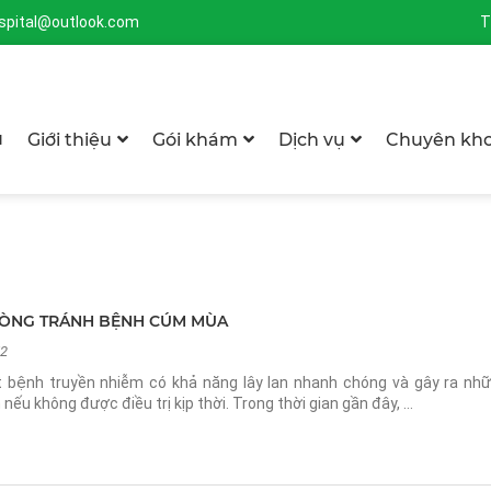
spital@outlook.com
T
ủ
Giới thiệu
Gói khám
Dịch vụ
Chuyên kh
ÒNG TRÁNH BỆNH CÚM MÙA
52
bệnh truyền nhiễm có khả năng lây lan nhanh chóng và gây ra nhữ
ếu không được điều trị kịp thời. Trong thời gian gần đây, …