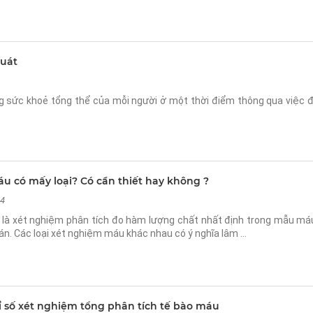
quát
 sức khoẻ tổng thể của mỗi người ở một thời điểm thông qua việc đ
u có mấy loại? Có cần thiết hay không ?
04
là xét nghiệm phân tích đo hàm lượng chất nhất định trong mẫu máu
oán. Các loại xét nghiệm máu khác nhau có ý nghĩa lâm …
ỉ số xét nghiệm tổng phân tích tế bào máu