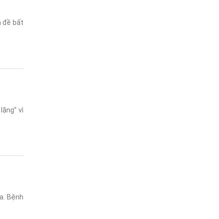
 đề bất
ặng” vì
da. Bệnh