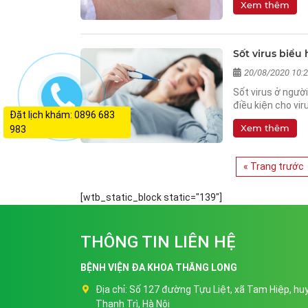
Xem thêm
Sốt virus biểu
20/08/2020 10:
Sốt virus ở ngườ
điều kiện cho vir
Đặt lịch khám: 0896 683
Xem thêm
983
« Trang trước
[wtb_static_block static="139"]
THÔNG TIN LIÊN HỆ
BỆNH VIỆN ĐA KHOA THĂNG LONG
Địa chỉ:
Số 127 đường Tựu Liệt, xã Tam Hiệp, hu
Thanh Trì, Hà Nội