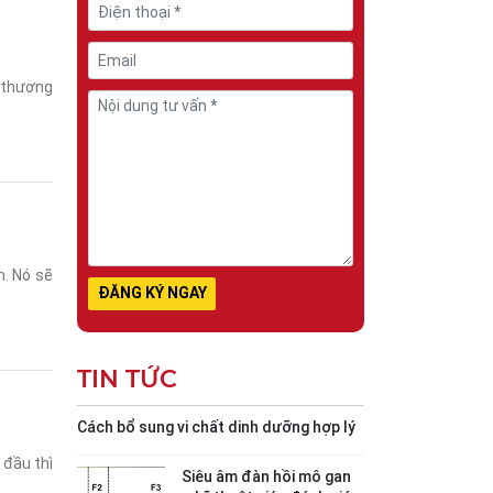
n thương
m. Nó sẽ
TIN TỨC
Cách bổ sung vi chất dinh dưỡng hợp lý
 đầu thì
Siêu âm đàn hồi mô gan