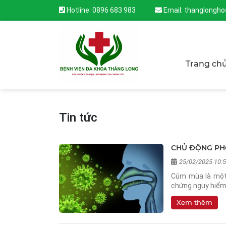
Hotline:
0896 683 983
Email:
thanglongho
Trang ch
Tin tức
CHỦ ĐỘNG PH
25/02/2025 10:
Cúm mùa là một 
chứng nguy hiểm n
Xem thêm