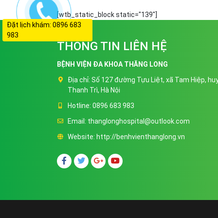
[wtb_static_block static="139"]
Đặt lịch khám: 0896 683
983
THÔNG TIN LIÊN HỆ
BỆNH VIỆN ĐA KHOA THĂNG LONG
Địa chỉ:
Số 127 đường Tựu Liệt, xã Tam Hiệp, hu
Thanh Trì, Hà Nội
Hotline:
0896 683 983
Email:
thanglonghospital@outlook.com
Website:
http://benhvienthanglong.vn