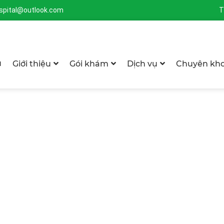
spital@outlook.com
T
ủ
Giới thiệu
Gói khám
Dịch vụ
Chuyên kh