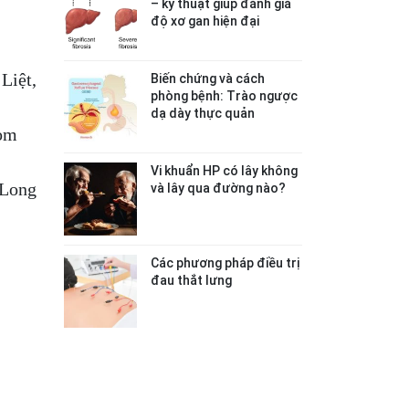
– kỹ thuật giúp đánh giá
độ xơ gan hiện đại
Liệt,
Biến chứng và cách
phòng bệnh: Trào ngược
dạ dày thực quản
com
n
Vi khuẩn HP có lây không
 Long
và lây qua đường nào?
Các phương pháp điều trị
đau thắt lưng