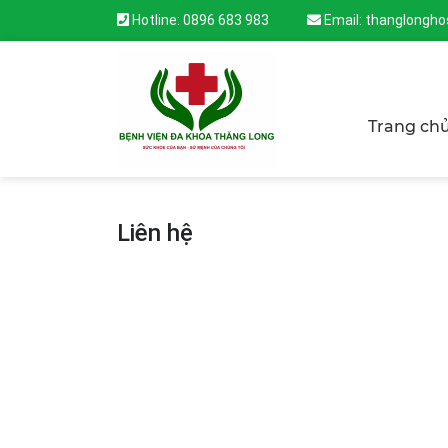
Hotline:
0896 683 983
Email:
thanglongho
Trang ch
Liên hệ